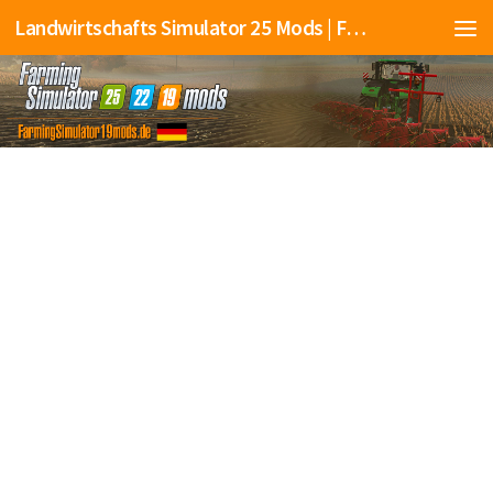
Landwirtschafts Simulator 25 Mods | Farming Simulator 25 Mods | FS25 Mods