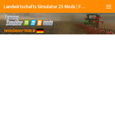
Landwirtschafts Simulator 25 Mods | Farming Simulator 25 Mods | FS25 Mods