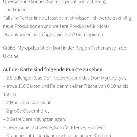
Übersetzung können Sie mich privat kontaktieren);
– und mehr.
Falls ihr Fehler findet, lasst es mich wissen. Ich werde zukünftig
neue Produktionen und weitere Produkte für Nicht-
Produktionen hinzufügen. Viel Spaß beim Spielen!
Grüße! Myropillya ist ein Dorf in der Region Tscherkassy in der
Ukraine.
Auf der Karte sind folgende Punkte zu sehen:
– 2 Siedlungen (das Dorf Koshmak und das Dorf Myropyllya);
– etwa 100 Gärten und Felder mit einer Fläche von 0,10 ha bis
150 ha.
– 2 Häuser zur Auswahl;
– 2 große Bauernhöfe;
– 2 Getreidereinigungsanlagen;
– Tiere: Kühe, Schweine, Schafe, Pferde, Hühner;
– Standardkultur. Ich kann noch keine neuen Kulturen