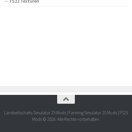
FS22 Texturen
Landwirtschafts Simulator 25 Mods | Farming Simulator 25 Mods | FS25
Mods © 2026. Alle Rechte vorbehalten.