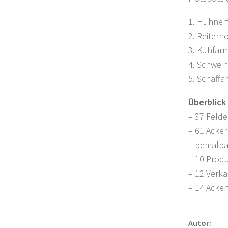
1. Hühner
2. Reiterho
3. Kuhfar
4. Schwei
5. Schaffa
Überblick
– 37 Felde
– 61 Acke
– bemalba
– 10 Prod
– 12 Verka
– 14 Acker
Autor: