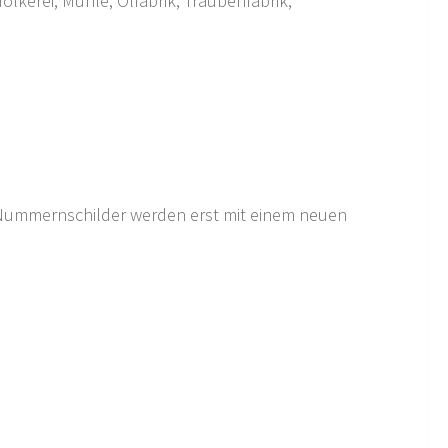
olkerei, Mühle, Ölfabrik, Traubenfabrik,
d Nummernschilder werden erst mit einem neuen