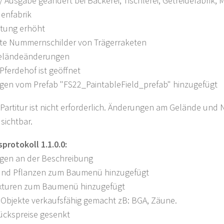
/ Ausgabe geändert bei Bäckerei, Tischlerei, Getreidefabrik, M
enfabrik
stung erhöht
te Nummernschilder von Trägerraketen
Geländeänderungen
Pferdehof ist geöffnet
gen vom Prefab "FS22_PaintableField_prefab" hinzugefügt
Partitur ist nicht erforderlich. Änderungen am Gelände un
sichtbar.
protokoll 1.1.0.0:
gen an der Beschreibung
nd Pflanzen zum Baumenü hinzugefügt
xturen zum Baumenü hinzugefügt
 Objekte verkaufsfähig gemacht zB: BGA, Zäune.
ückspreise gesenkt