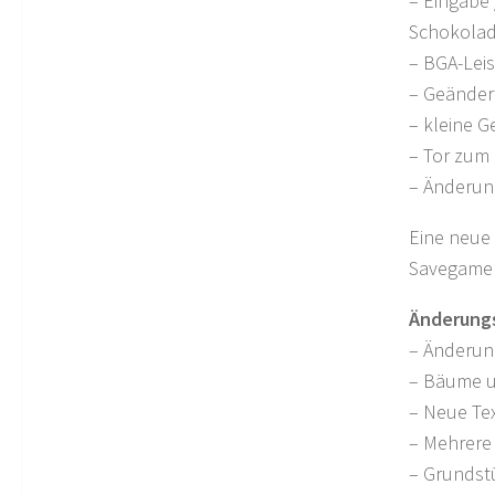
– Eingabe 
Schokolad
– BGA-Lei
– Geänder
– kleine 
– Tor zum 
– Änderun
Eine neue 
Savegame 
Änderungs
– Änderun
– Bäume u
– Neue Te
– Mehrere
– Grundst