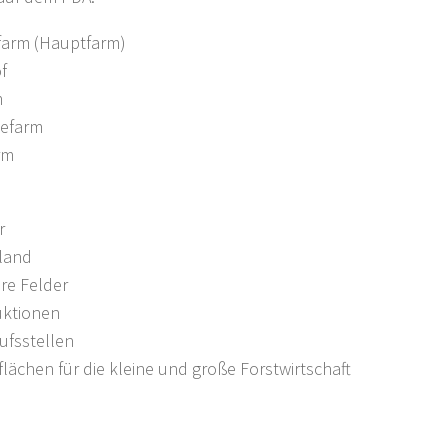
farm (Hauptfarm)
f
m
nefarm
rm
r
rland
re Felder
uktionen
ufsstellen
flächen für die kleine und große Forstwirtschaft