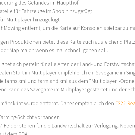
Änderung des Geländes im Haupthof
stelle für Fahrzeuge im Shop hinzugefügt
für Multiplayer hinzugefügt
hMowing entfernt, um die Karte auf Konsolen spielbar zu 
igen Produktionen bietet diese Karte auch ausreichend Plat
 der Map malen wenn es mal schnell gehen soll.
eignet sich perfekt für alle Arten der Land- und Forstwirtschaf
ealen Start im Multiplayer empfehle ich ein Savegame im Sin
ie farms.xml und farmland.xml aus dem "Multiplayer"-Ordne
end kann das Savegame im Multiplayer gestartet und der Sch
mähskript wurde entfernt. Daher empfehle ich den
FS22 Re
-Farming-Schicht vorhanden
7 Felder stehen für die Landwirtschaft zur Verfügung. Neben
auf dem PDA.