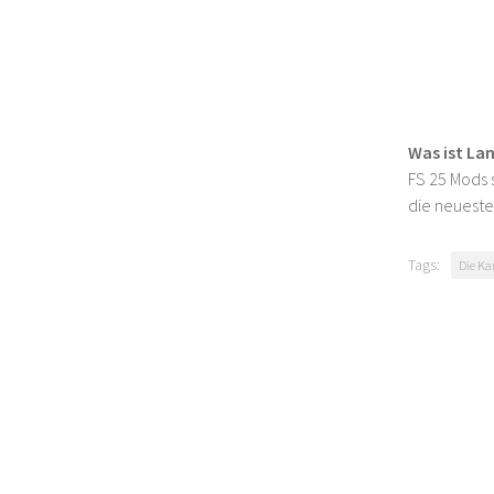
Was ist La
FS 25 Mods s
die neueste
Tags:
Die Ka