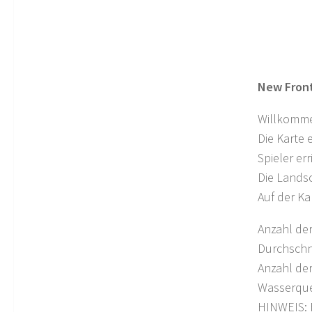
New Front
Willkommen
Die Karte
Spieler er
Die Landsc
Auf der Ka
Anzahl der
Durchschni
Anzahl der
Wasserquel
HINWEIS: