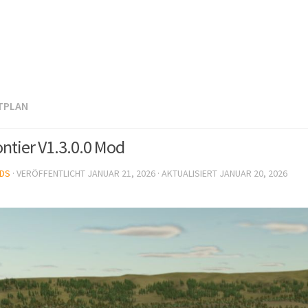
TPLAN
ntier V1.3.0.0 Mod
DS
· VERÖFFENTLICHT
JANUAR 21, 2026
· AKTUALISIERT
JANUAR 20, 2026