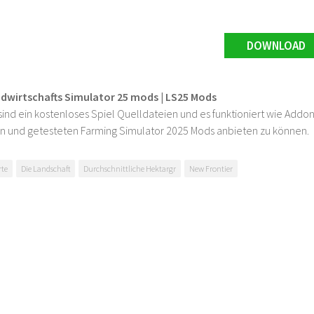
DOWNLOAD
ndwirtschafts Simulator 25 mods | LS25 Mods
ind ein kostenloses Spiel Quelldateien und es funktioniert wie Addons
n und getesteten Farming Simulator 2025 Mods anbieten zu können.
rte
Die Landschaft
Durchschnittliche Hektargr
New Frontier