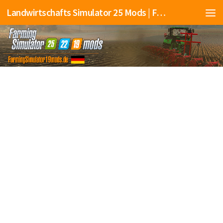
Landwirtschafts Simulator 25 Mods | Farming Simulator 25 Mods | FS25 Mods