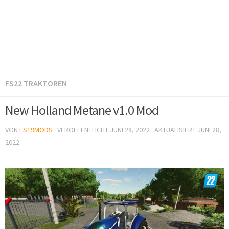
FS22 TRAKTOREN
New Holland Metane v1.0 Mod
VON
FS19MODS
· VERÖFFENTLICHT
JUNI 28, 2022
· AKTUALISIERT
JUNI 28,
2022