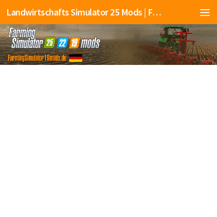
Landwirtschafts Simulator 25 Mods | Farming Simulator 25 Mods | FS25 Mods