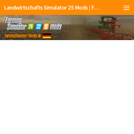
Landwirtschafts Simulator 25 Mods | Farming Simulator 25 Mods | FS25 Mods