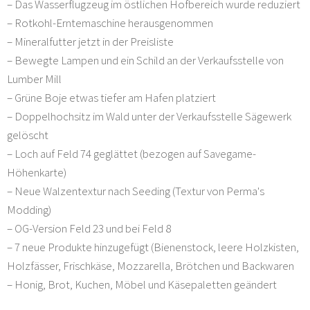
– Das Wasserflugzeug im östlichen Hofbereich wurde reduziert
– Rotkohl-Erntemaschine herausgenommen
– Mineralfutter jetzt in der Preisliste
– Bewegte Lampen und ein Schild an der Verkaufsstelle von
Lumber Mill
– Grüne Boje etwas tiefer am Hafen platziert
– Doppelhochsitz im Wald unter der Verkaufsstelle Sägewerk
gelöscht
– Loch auf Feld 74 geglättet (bezogen auf Savegame-
Höhenkarte)
– Neue Walzentextur nach Seeding (Textur von Perma's
Modding)
– OG-Version Feld 23 und bei Feld 8
– 7 neue Produkte hinzugefügt (Bienenstock, leere Holzkisten,
Holzfässer, Frischkäse, Mozzarella, Brötchen und Backwaren
– Honig, Brot, Kuchen, Möbel und Käsepaletten geändert