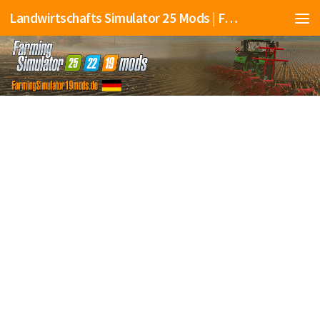
Landwirtschafts Simulator 25 Mods | Farming Simulator 25 Mods | FS25 Mods