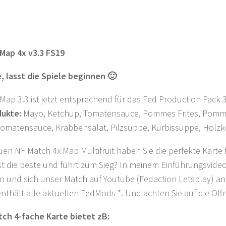
Map 4x v3.3 FS19
, lasst die Spiele beginnen 🙂
Map 3.3 ist jetzt entsprechend für das Fed Production Pack 3
ukte:
Mayo, Ketchup, Tomatensauce, Pommes Frites, Pommes F
 Tomatensauce, Krabbensalat, Pilzsuppe, Kürbissuppe, Holz
uen NF Match 4x Map Multifruit haben Sie die perfekte Kar
ist die beste und führt zum Sieg? In meinem Einführungsvide
n und sich unser Match auf Youtube (Fedaction Letsplay) an
enthält alle aktuellen FedMods *. Und achten Sie auf die Ö
tch 4-fache Karte bietet zB: