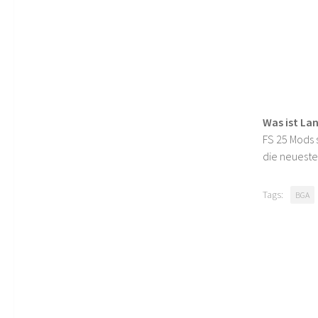
Was ist La
FS 25 Mods s
die neueste
Tags:
BGA