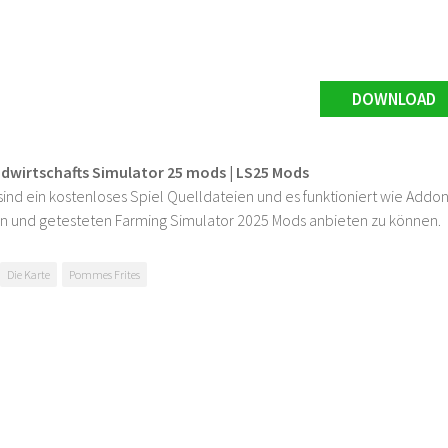
DOWNLOAD
ndwirtschafts Simulator 25 mods | LS25 Mods
ind ein kostenloses Spiel Quelldateien und es funktioniert wie Addons
n und getesteten Farming Simulator 2025 Mods anbieten zu können.
Die Karte
Pommes Frites