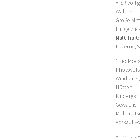
VIER völli
Wäldern
Große Mitt
Einige Zie
Multifruit:
Luzerne, 
* FedMods,
Photovolt
Windpark 
Hütten
Kindergar
Gewächsha
Multifruit
Verkauf v
Aber das B