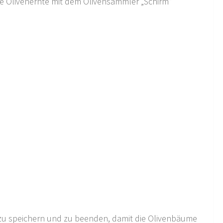
e Olivenernte mit dem Olivensammler „Schirm“
l zu speichern und zu beenden, damit die Olivenbäume