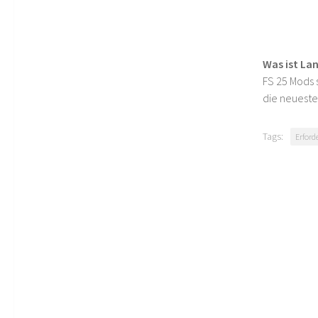
Was ist La
FS 25 Mods s
die neueste
Tags:
Erford