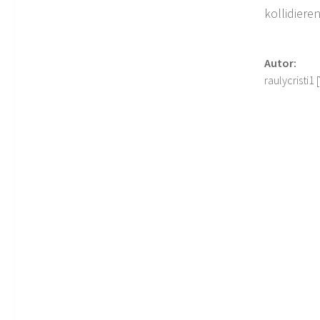
kollidiere
Autor:
raulycristi1