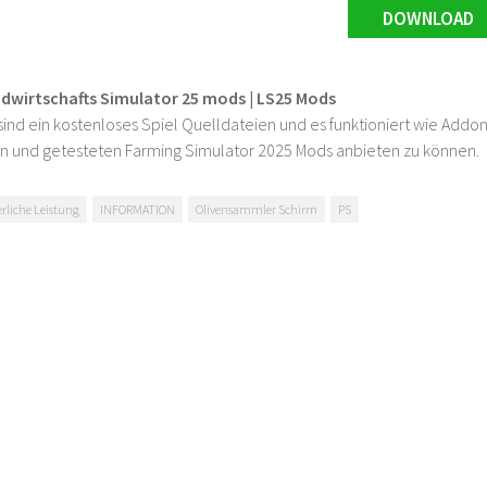
DOWNLOAD
ndwirtschafts Simulator 25 mods | LS25 Mods
ind ein kostenloses Spiel Quelldateien und es funktioniert wie Addons
n und getesteten Farming Simulator 2025 Mods anbieten zu können.
erliche Leistung
INFORMATION
Olivensammler Schirm
PS