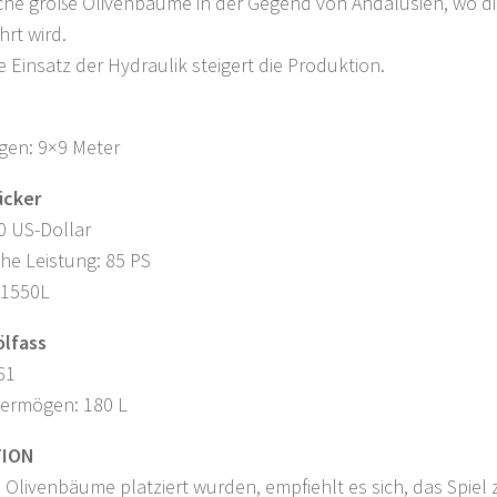
sche große Olivenbäume in der Gegend von Andalusien, wo di
rt wird.
ge Einsatz der Hydraulik steigert die Produktion.
gen: 9×9 Meter
ücker
00 US-Dollar
che Leistung: 85 PS
 1550L
ölfass
61
ermögen: 180 L
TION
 Olivenbäume platziert wurden, empfiehlt es sich, das Spie