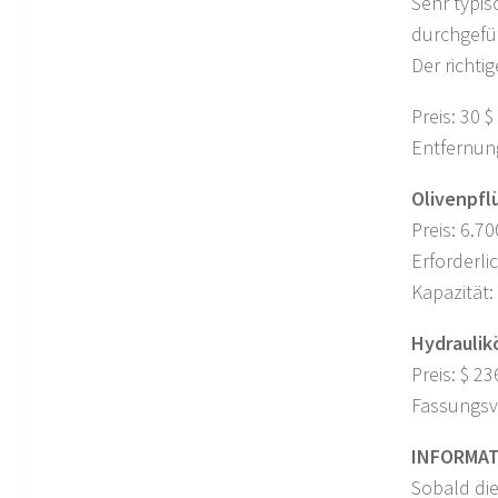
Sehr typi
durchgefüh
Der richti
Preis: 30 $
Entfernun
Olivenpfl
Preis: 6.7
Erforderli
Kapazität:
Hydraulik
Preis: $ 23
Fassungsv
INFORMA
Sobald die