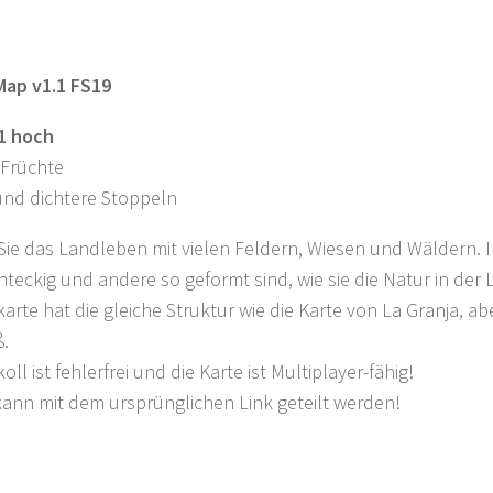
ap v1.1 FS19
.1 hoch
 Früchte
und dichtere Stoppeln
ie das Landleben mit vielen Feldern, Wiesen und Wäldern. In
hteckig und andere so geformt sind, wie sie die Natur in der
arte hat die gleiche Struktur wie die Karte von La Granja, ab
.
ll ist fehlerfrei und die Karte ist Multiplayer-fähig!
kann mit dem ursprünglichen Link geteilt werden!