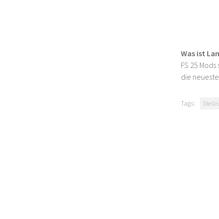
Was ist La
FS 25 Mods s
die neueste
Tags:
Die Gr