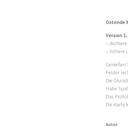
Ostende M
Version 1
– dichtere
– höhere 
Genießen S
Felder rec
Die Grundk
Habe Spaß
Das Protoko
Die Karte 
Autor: