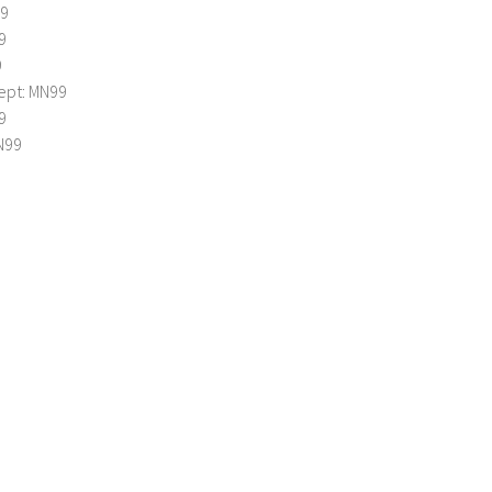
99
9
9
ept: MN99
9
N99