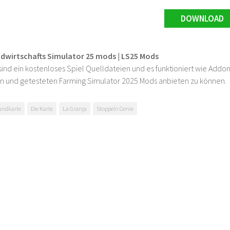
DOWNLOAD
ndwirtschafts Simulator 25 mods | LS25 Mods
ind ein kostenloses Spiel Quelldateien und es funktioniert wie Addons
n und getesteten Farming Simulator 2025 Mods anbieten zu können.
undkarte
Die Karte
La Granja
Stoppeln Genie