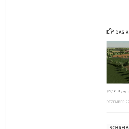
DAS K
FS19 Bierna
DEZEMBER 22
SCHREIB