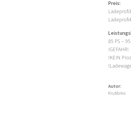
Preis:
Ladeprofi3
Ladeprofi4
Leistungs
85 PS – 95
!GEFAHR!
!KEIN Pro
!Ladewage
Autor:
Krutibrko