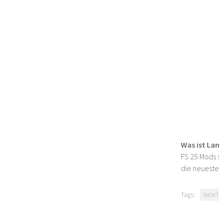
Was ist La
FS 25 Mods s
die neueste
Tags:
NICHT