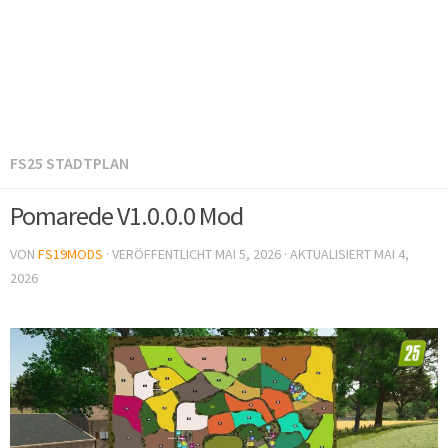
FS25 STADTPLAN
Pomarede V1.0.0.0 Mod
VON
FS19MODS
· VERÖFFENTLICHT
MAI 5, 2026
· AKTUALISIERT
MAI 4,
2026