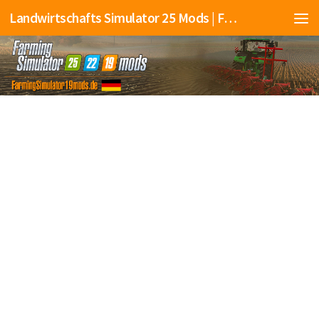
Landwirtschafts Simulator 25 Mods | Farming Simulator 25 Mods | FS25 Mods