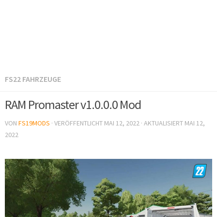
FS22 FAHRZEUGE
RAM Promaster v1.0.0.0 Mod
VON
FS19MODS
· VERÖFFENTLICHT
MAI 12, 2022
· AKTUALISIERT
MAI 12,
2022