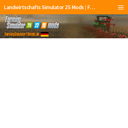
Landwirtschafts Simulator 25 Mods | Farming Simulator 25 Mods | FS25 Mods