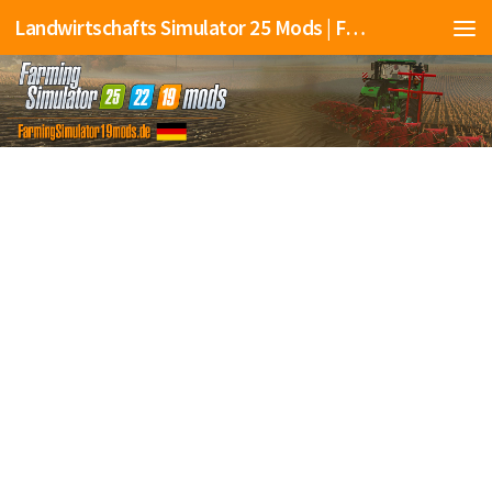
Landwirtschafts Simulator 25 Mods | Farming Simulator 25 Mods | FS25 Mods