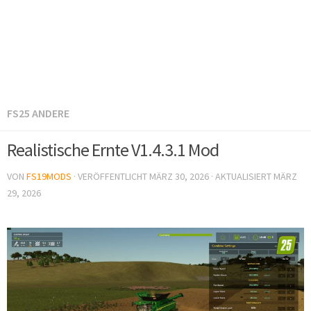
FS25 ANDERE
Realistische Ernte V1.4.3.1 Mod
VON
FS19MODS
· VERÖFFENTLICHT
MÄRZ 30, 2026
· AKTUALISIERT
MÄRZ
29, 2026