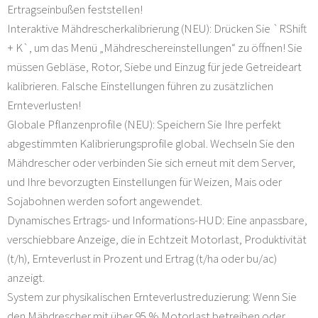
Ertragseinbußen feststellen!
Interaktive Mähdrescherkalibrierung (NEU): Drücken Sie `RShift
+ K`, um das Menü „Mähdreschereinstellungen“ zu öffnen! Sie
müssen Gebläse, Rotor, Siebe und Einzug für jede Getreideart
kalibrieren. Falsche Einstellungen führen zu zusätzlichen
Ernteverlusten!
Globale Pflanzenprofile (NEU): Speichern Sie Ihre perfekt
abgestimmten Kalibrierungsprofile global. Wechseln Sie den
Mähdrescher oder verbinden Sie sich erneut mit dem Server,
und Ihre bevorzugten Einstellungen für Weizen, Mais oder
Sojabohnen werden sofort angewendet.
Dynamisches Ertrags- und Informations-HUD: Eine anpassbare,
verschiebbare Anzeige, die in Echtzeit Motorlast, Produktivität
(t/h), Ernteverlust in Prozent und Ertrag (t/ha oder bu/ac)
anzeigt.
System zur physikalischen Ernteverlustreduzierung: Wenn Sie
den Mähdrescher mit über 95 % Motorlast betreiben oder