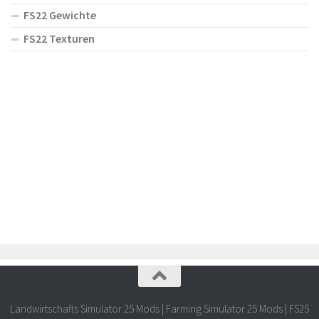
FS22 Gewichte
FS22 Texturen
Landwirtschafts Simulator 25 Mods | Farming Simulator 25 Mods | FS25