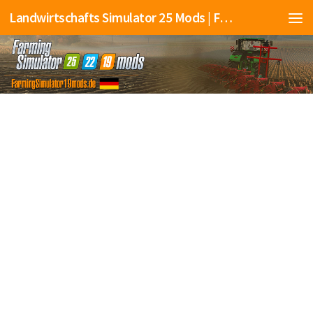
Landwirtschafts Simulator 25 Mods | Farming Simulator 25 Mods | FS25 Mods