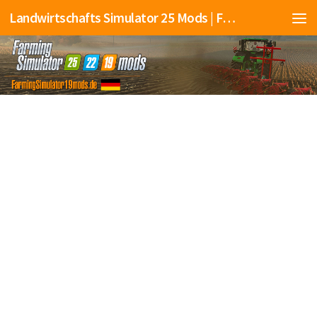
Landwirtschafts Simulator 25 Mods | Farming Simulator 25 Mods | FS25 Mods