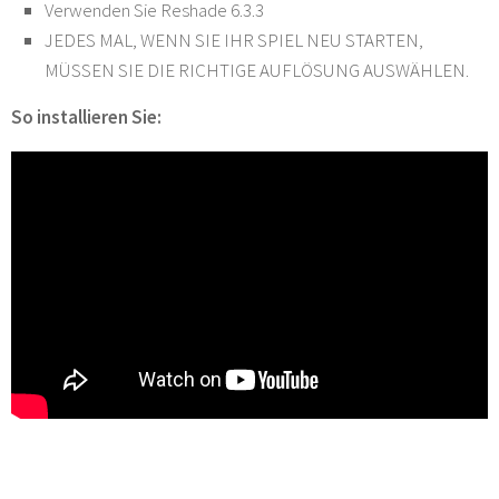
Verwenden Sie Reshade 6.3.3
JEDES MAL, WENN SIE IHR SPIEL NEU STARTEN,
MÜSSEN SIE DIE RICHTIGE AUFLÖSUNG AUSWÄHLEN.
So installieren Sie: