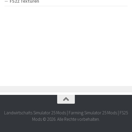
FS22 Texturen
Landwirtschafts Simulator 25 Mods | Farming Simulator 25 Mods | FS25
Mods © 2026. Alle Rechte vorbehalten.