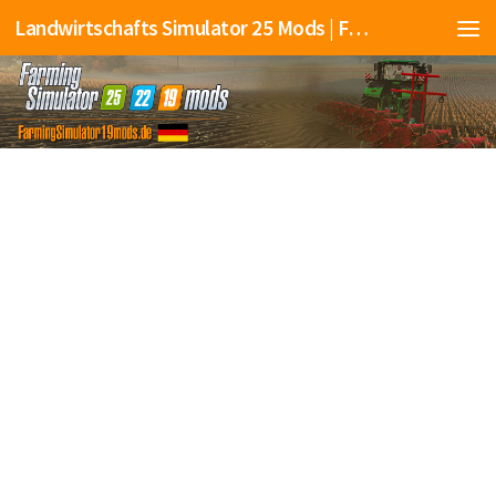
Landwirtschafts Simulator 25 Mods | Farming Simulator 25 Mods | FS25 Mods