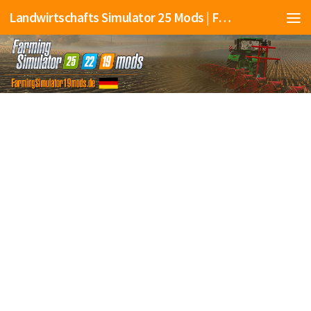
Landwirtschafts Simulator 25 Mods | Farming Simulator 25 Mods | FS25 Mods