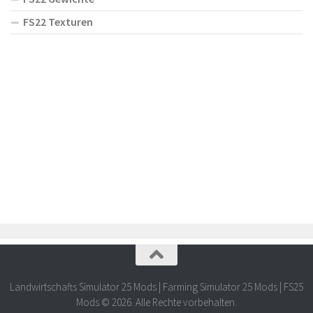
FS22 Texturen
Landwirtschafts Simulator 25 Mods | Farming Simulator 25 Mods | FS25
Mods © 2026. Alle Rechte vorbehalten.