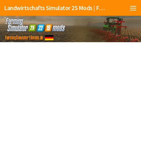
Landwirtschafts Simulator 25 Mods | Farming Simulator 25 Mods | FS25 Mods