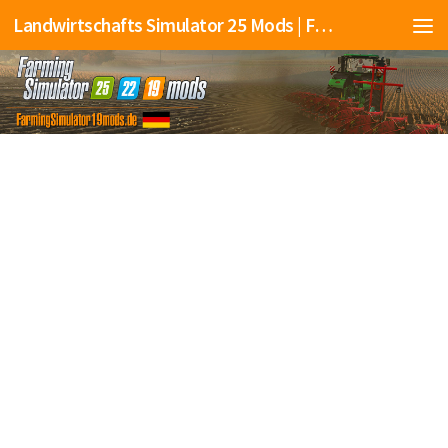
Landwirtschafts Simulator 25 Mods | Farming Simulator 25 Mods | FS25 Mods