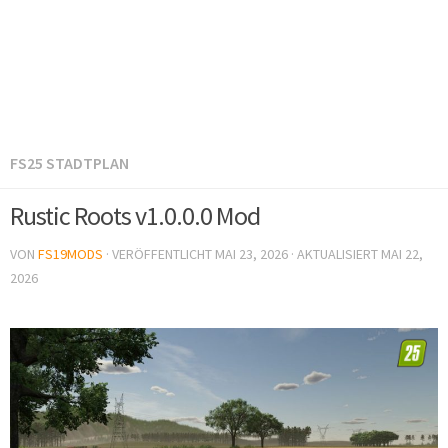
FS25 STADTPLAN
Rustic Roots v1.0.0.0 Mod
VON
FS19MODS
· VERÖFFENTLICHT
MAI 23, 2026
· AKTUALISIERT
MAI 22,
2026