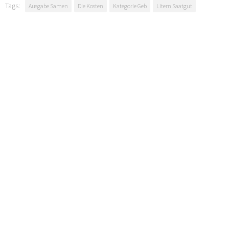
Tags:
Ausgabe Samen
Die Kosten
Kategorie Geb
Litern Saatgut