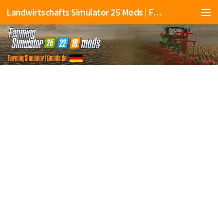
Landwirtschafts Simulator 25 Mods | Farming Simulator 25 Mods | FS25 Mods