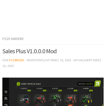
FS25 ANDERE
Sales Plus V1.0.0.0 Mod
VON
FS19MODS
· VERÖFFENTLICHT
MÄRZ 19, 2025
· AKTUALISIERT
MÄRZ
18, 2025