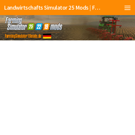
Landwirtschafts Simulator 25 Mods | Farming Simulator 25 Mods | FS25 Mods