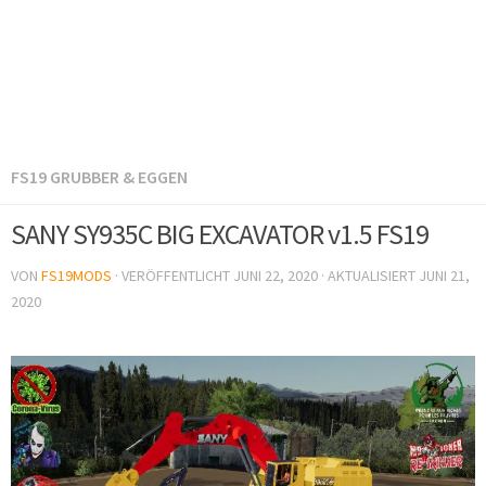
FS19 GRUBBER & EGGEN
SANY SY935C BIG EXCAVATOR v1.5 FS19
VON
FS19MODS
· VERÖFFENTLICHT
JUNI 22, 2020
· AKTUALISIERT
JUNI 21,
2020