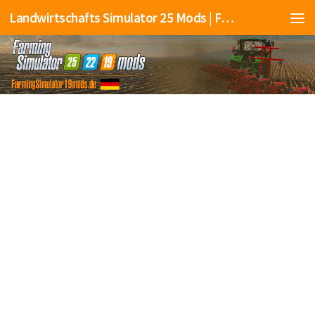
Landwirtschafts Simulator 25 Mods | Farming Simulator 25 Mods | FS25 Mods