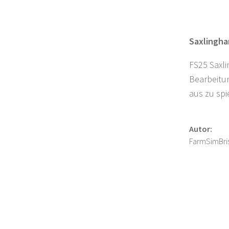
Saxlingha
FS25 Saxli
Bearbeitun
aus zu spi
Autor:
FarmSimBri