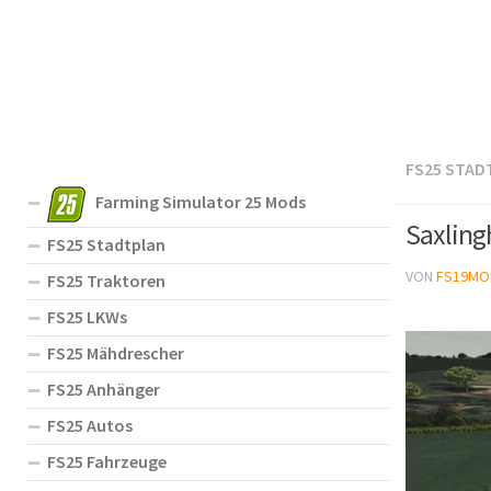
FS25 STAD
Farming Simulator 25 Mods
Saxling
FS25 Stadtplan
VON
FS19MO
FS25 Traktoren
FS25 LKWs
FS25 Mähdrescher
FS25 Anhänger
FS25 Autos
FS25 Fahrzeuge