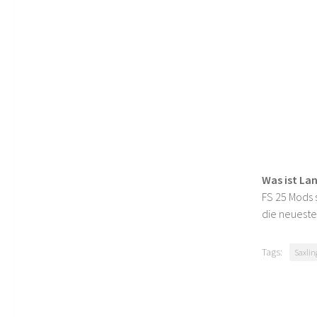
Was ist La
FS 25 Mods s
die neueste
Tags:
Saxli