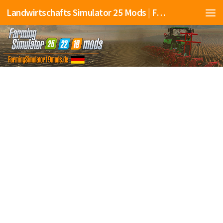
Landwirtschafts Simulator 25 Mods | Farming Simulator 25 Mods | FS25 Mods