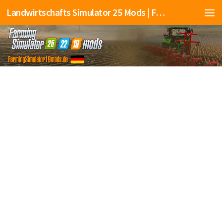
Landwirtschafts Simulator 25 Mods | Farming Simulator 25 Mods | FS25 Mods