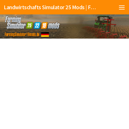
Landwirtschafts Simulator 25 Mods | Farming Simulator 25 Mods | FS25 Mods