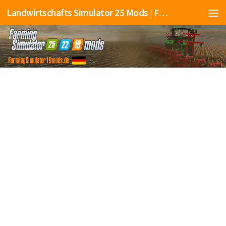
Landwirtschafts Simulator 25 Mods | Farming Simulator 25 Mods | FS25 Mods