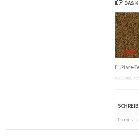
DAS K
FillPlane-T
NOVEMBER 15
SCHREIB
Du musst