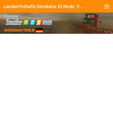
Landwirtschafts Simulator 25 Mods | Farming Simulator 25 Mods | FS25 Mods