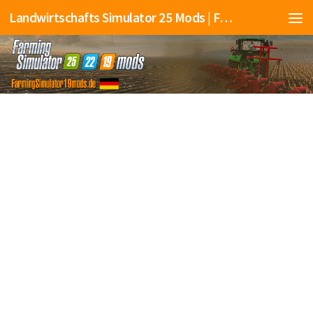
Landwirtschafts Simulator 25 Mods | Farming Simulator 25 Mods | FS25 Mods