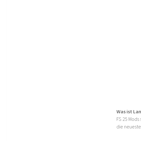
Was ist La
FS 25 Mods s
die neueste