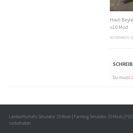
Haut-Beyle
v1.0 Mod
NOVEMBER 26
SCHREIB
Du musst
Landwirtschafts Simulator 25 Mods | Farming Simulator 25 Mods | FS2
vorbehalten.