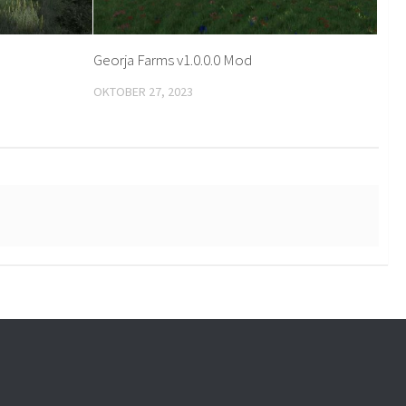
Georja Farms v1.0.0.0 Mod
OKTOBER 27, 2023