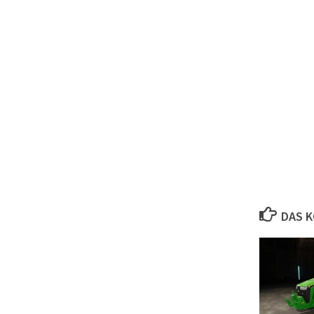
DAS K