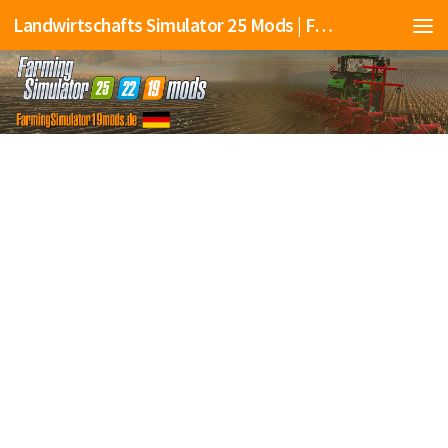
Landwirtschafts Simulator 25 Mods | Farming Simulator 25 Mods | FS25 Mods