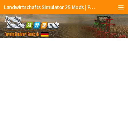
Landwirtschafts Simulator 25 Mods | Farming Simulator 25 Mods | FS25 Mods