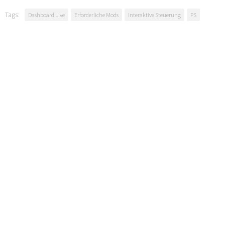
Tags:
Dashboard Live
Erforderliche Mods
Interaktive Steuerung
PS