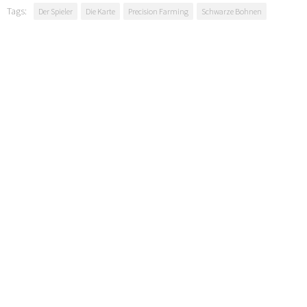
Tags:
Der Spieler
Die Karte
Precision Farming
Schwarze Bohnen