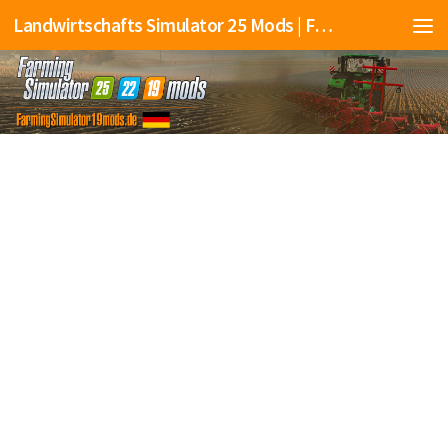
Landwirtschafts Simulator 25 Mods | Farming Simulator 25 Mods | FS25 Mods