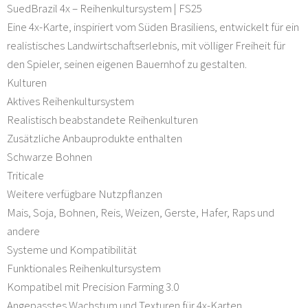
SuedBrazil 4x – Reihenkultursystem | FS25
Eine 4x-Karte, inspiriert vom Süden Brasiliens, entwickelt für ein
realistisches Landwirtschaftserlebnis, mit völliger Freiheit für
den Spieler, seinen eigenen Bauernhof zu gestalten.
Kulturen
Aktives Reihenkultursystem
Realistisch beabstandete Reihenkulturen
Zusätzliche Anbauprodukte enthalten
Schwarze Bohnen
Triticale
Weitere verfügbare Nutzpflanzen
Mais, Soja, Bohnen, Reis, Weizen, Gerste, Hafer, Raps und
andere
Systeme und Kompatibilität
Funktionales Reihenkultursystem
Kompatibel mit Precision Farming 3.0
Angepasstes Wachstum und Texturen für 4x-Karten