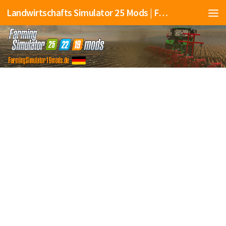
Landwirtschafts Simulator 25 Mods | Farming Simulator 25 Mods | FS25 Mods