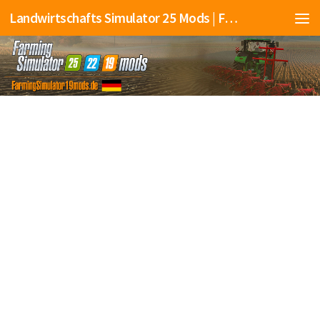
Landwirtschafts Simulator 25 Mods | Farming Simulator 25 Mods | FS25 Mods