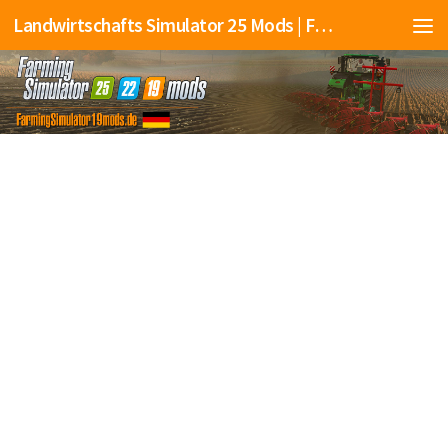
Landwirtschafts Simulator 25 Mods | Farming Simulator 25 Mods | FS25 Mods