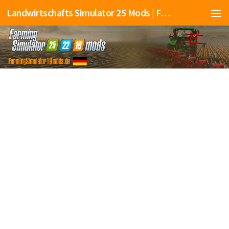
Landwirtschafts Simulator 25 Mods | Farming Simulator 25 Mods | FS25 Mods