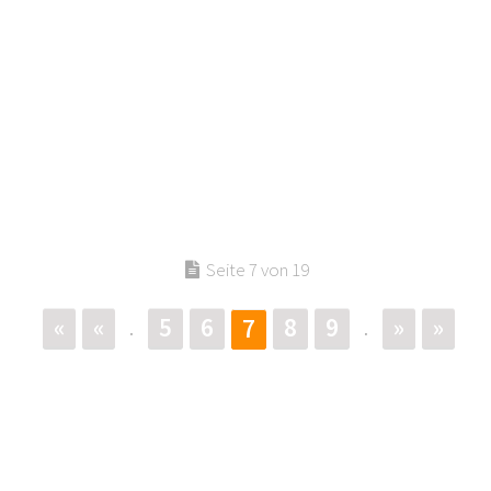
Seite 7 von 19
«
«
5
6
8
9
»
»
7
.
.