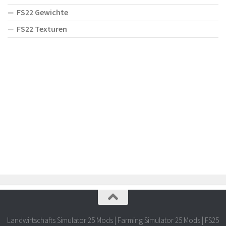
FS22 Gewichte
FS22 Texturen
Landwirtschafts Simulator 25 Mods | Farming Simulator 25 Mods | FS25