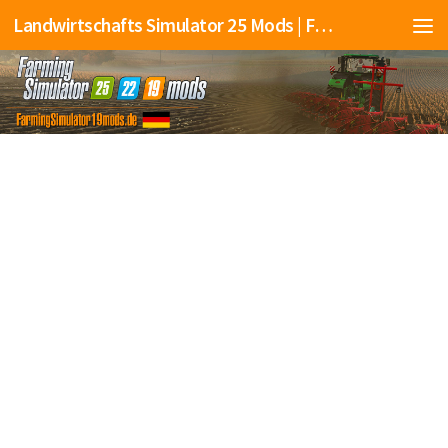
Landwirtschafts Simulator 25 Mods | Farming Simulator 25 Mods | FS25 Mods