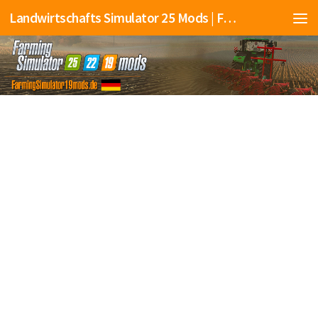
Landwirtschafts Simulator 25 Mods | Farming Simulator 25 Mods | FS25 Mods