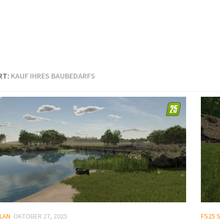
RT:
KAUF IHRES BAUBEDARFS
LAN
OKTOBER 27, 2025
FS25 