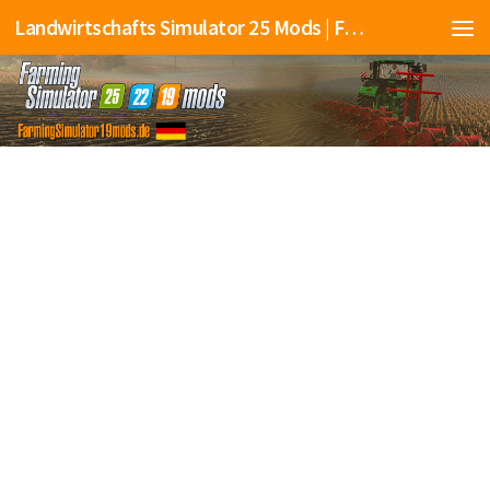
Landwirtschafts Simulator 25 Mods | Farming Simulator 25 Mods | FS25 Mods