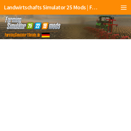
Landwirtschafts Simulator 25 Mods | Farming Simulator 25 Mods | FS25 Mods