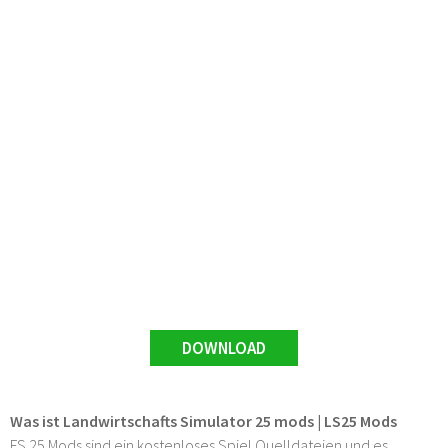
DOWNLOAD
Was ist Landwirtschafts Simulator 25 mods | LS25 Mods
FS 25 Mods sind ein kostenloses Spiel Quelldateien und es