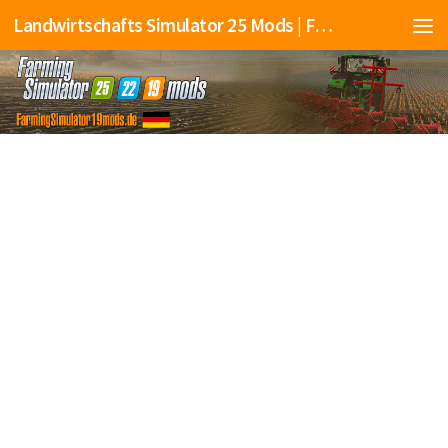
Landwirtschafts Simulator 25 Mods | Farming Simulator 25 Mods | FS25 Mods