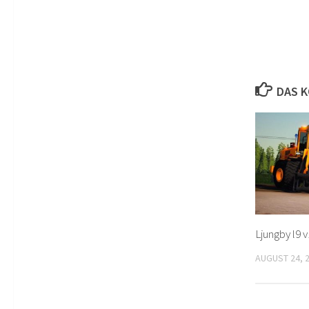
DAS K
Ljungby l9 
AUGUST 24, 