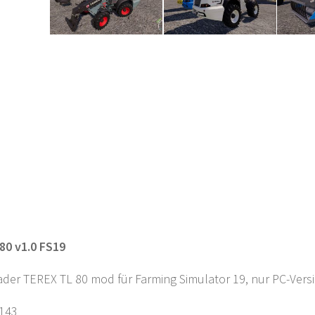
80 v1.0 FS19
der TEREX TL 80 mod für Farming Simulator 19, nur PC-Versi
143