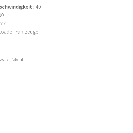
schwindigkeit
: 40
00
rex
Loader Fahrzeuge
ware, Niknab