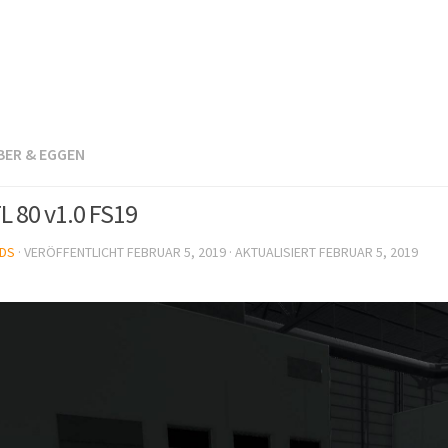
BER & EGGEN
L 80 v1.0 FS19
DS
· VERÖFFENTLICHT
FEBRUAR 5, 2019
· AKTUALISIERT
FEBRUAR 5, 2019