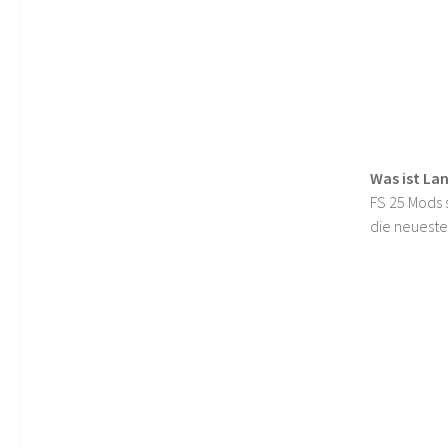
Was ist La
FS 25 Mods s
die neueste