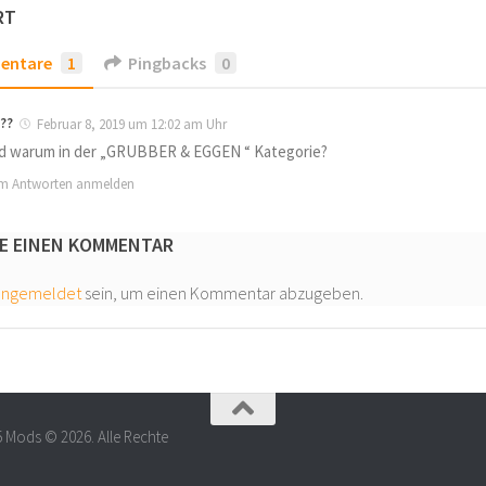
RT
entare
1
Pingbacks
0
??
Februar 8, 2019 um 12:02 am Uhr
d warum in der „GRUBBER & EGGEN “ Kategorie?
m Antworten anmelden
E EINEN KOMMENTAR
angemeldet
sein, um einen Kommentar abzugeben.
5 Mods © 2026. Alle Rechte