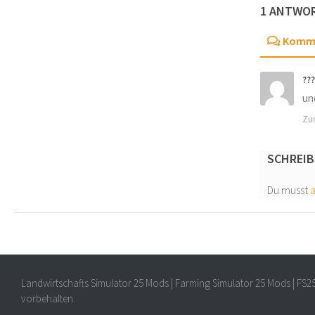
1 ANTWO
Komm
???
un
Zu
SCHREIB
Du musst
Landwirtschafts Simulator 25 Mods | Farming Simulator 25 Mods | FS2
vorbehalten.