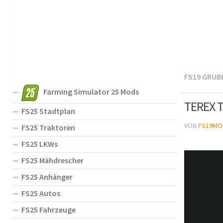
FS19 GRUB
Farming Simulator 25 Mods
TEREX T
FS25 Stadtplan
VON
FS19MO
FS25 Traktoren
FS25 LKWs
FS25 Mähdrescher
FS25 Anhänger
FS25 Autos
FS25 Fahrzeuge