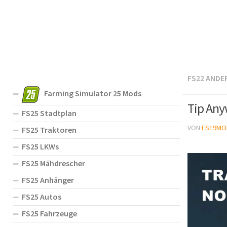
FS22 ANDE
Farming Simulator 25 Mods
Tip Any
FS25 Stadtplan
VON
FS19MO
FS25 Traktoren
FS25 LKWs
FS25 Mähdrescher
FS25 Anhänger
FS25 Autos
FS25 Fahrzeuge