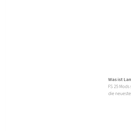
Was ist La
FS 25 Mods s
die neueste