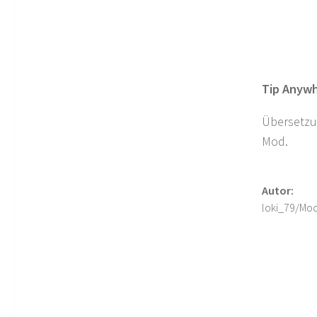
Tip Anywh
Übersetzun
Mod.
Autor:
loki_79/Mo