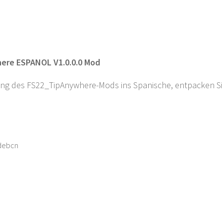
ere ESPANOL V1.0.0.0 Mod
g des FS22_TipAnywhere-Mods ins Spanische, entpacken Sie 
debcn