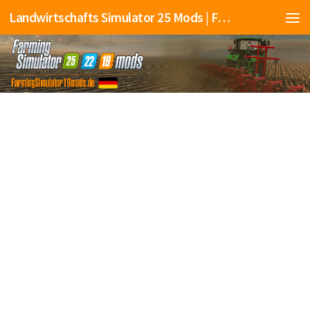
Landwirtschafts Simulator 25 Mods | Farming Simulator 25 Mods | FS25 Mods