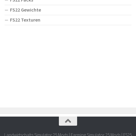
FS22 Gewichte
FS22 Texturen
Landwirtschafts Simulator 25 Mods | Farming Simulator 25 Mods | FS25