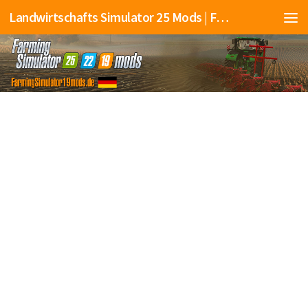
Landwirtschafts Simulator 25 Mods | Farming Simulator 25 Mods | FS25 Mods