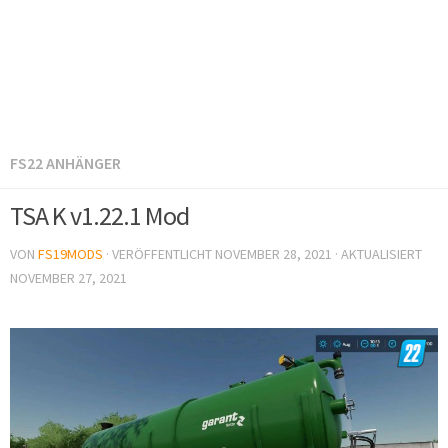
FS22 ANHÄNGER
TSA K v1.22.1 Mod
VON
FS19MODS
· VERÖFFENTLICHT
NOVEMBER 28, 2021
· AKTUALISIERT
NOVEMBER 27, 2021